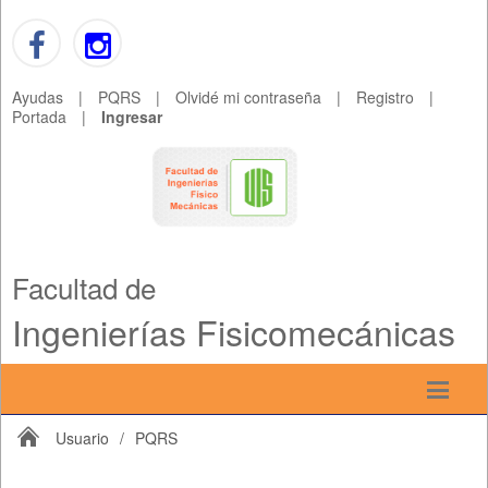
Ayudas
|
PQRS
|
Olvidé mi contraseña
|
Registro
|
Portada
|
Ingresar
Facultad de
Ingenierías Fisicomecánicas
Usuario
/
PQRS